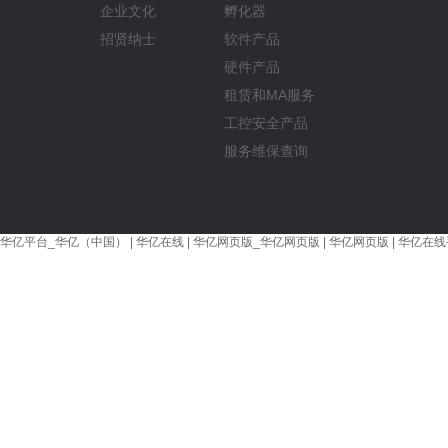
企业文化
孵化器
招贤纳士
软件产品
硬件产品
租赁和MA服务
工控安全产品
服务维保查询
华亿平台_华亿（中国）
|
华亿在线
|
华亿网页版_华亿网页版
|
华亿网页版
|
华亿在线