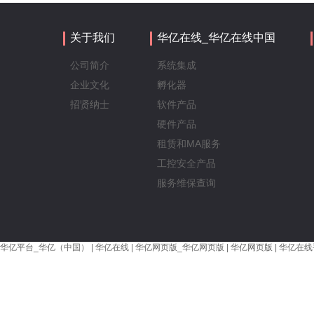
关于我们
华亿在线_华亿在线中国
公司简介
系统集成
企业文化
孵化器
招贤纳士
软件产品
硬件产品
租赁和MA服务
工控安全产品
服务维保查询
华亿平台_华亿（中国）
|
华亿在线
|
华亿网页版_华亿网页版
|
华亿网页版
|
华亿在线