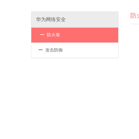
防
华为网络安全
－
防火墙
－
攻击防御