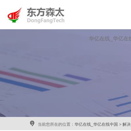
华亿在线_华亿在

当前您所在的位置：
华亿在线_华亿在线中国
>
解决