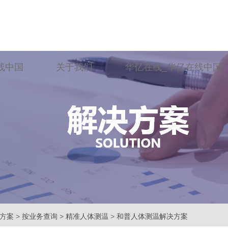
线中国
关于我们
华亿在线_华亿在线中国
方案
>
按业务查询
>
精准人体测温
>
和普人体测温解决方案